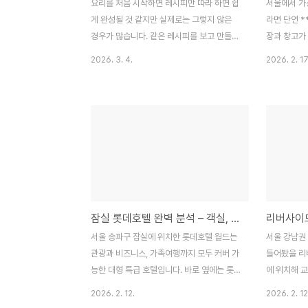
요리를 처음 시작하면 레시피만 따라 하면 쉽
서울에서 가
게 완성될 것 같지만 실제로는 그렇지 않은
라면 단연 *
경우가 많습니다. 같은 레시피를 보고 만들어
장과 창고가
도 어떤 사람은 맛있게 만들고 어떤 사람은
은 감각적인
2026. 3. 4.
2026. 2. 17
기대보다 아쉬운 결과가 나오기도 합니다. 이
서며 트렌드
는 단순히 재료나 레시피의 문제가 아니라 기
습니다. 특히
본적인 요리 원리를 이해하지 못했기 때문인
검색량이 꾸
경우가 많습니다. 요리는 단순히 재료를 섞는
데이트, 모임
과정이 아니라 불 조절, 재료 손질, 조리 순서
다.성수동은
등 다양한 요소가 함께 작용하는 작업입니다.
라, 공간 디
특히 요리 초보는 눈에 보이지 않는 작은 차
지 함께 소비
이를 놓치기 쉽고, 그 작은 차이가 음식의 맛
물을 리모델
을 크게 좌우하기도 합니다. 이번 글에서는
리어를 활용한
잠실 롯데호텔 완벽 분석 – 객실, 위치, 전망, 부대시설까지 한눈에 정리
요리를 처음 시작하는 사람들이 가장 많이 하
하는 다이닝
는 실수들을 정리해 보고, 왜 이런 실수가 발
니다. 또한 
서울 송파구 잠실에 위치한 롯데호텔 월드는
서울 강남권
생하는지 그리고 어떻게 하면 이를 개선할 수
어 식사 후 
관광과 비즈니스, 가족여행까지 모두 커버 가
들어봤을 리
있는지에 대..
성됩니다.이번
능한 대형 특급 호텔입니다. 바로 옆에는 롯
에 위치해 
데월드, 그리고 도보권에 롯데월드타워, **
가격대와 다
2026. 2. 12.
2026. 2. 12
석촌호수**가 위치해 있어 서울 동남권 핵심
려져 있습니다