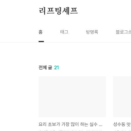
본문 바로가기
리프팅셰프
홈
태그
방명록
블로그
전체 글
21
요리 초보가 가장 많이 하는 실수 TOP 10