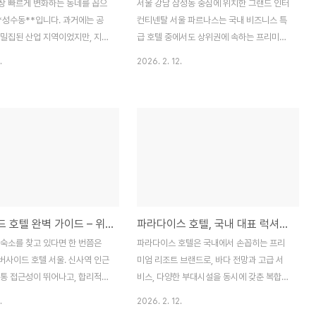
장 빠르게 변화하는 동네를 꼽으
서울 강남 삼성동 중심에 위치한 그랜드 인터
*성수동**입니다. 과거에는 공
컨티넨탈 서울 파르나스는 국내 비즈니스 특
 밀집된 산업 지역이었지만, 지금
급 호텔 중에서도 상위권에 속하는 프리미엄
 카페와 레스토랑, 편집숍이 들어
호텔입니다. 코엑스, 무역센터, 대기업 본사
.
2026. 2. 12.
를 선도하는 상권으로 자리 잡았
밀집 지역과 바로 연결되어 있어 글로벌 비즈
 ‘성수동 맛집’이라는 키워드는
니스 고객과 고급 레저 수요를 동시에 흡수하
준히 증가하고 있을 만큼 외식,
는 구조를 갖추고 있습니다.단순한 숙박 공간
 장소로 큰 인기를 끌고 있습니
이 아니라, “강남 비즈니스 인프라의 중심”이
 단순히 음식이 맛있는 곳이 아니
라는 표현이 더 정확합니다. 이 글에서는 위
자인과 분위기, 브랜드 스토리까
치 경쟁력, 객실 수준, 클럽 라운지 가치, 부대
하는 지역입니다. 붉은 벽돌 건
시설, 실제 숙박 시 고려해야 할 요소까지 객
링한 레스토랑, 대형 플랜트 인테
관적으로 정리하겠습니다.1. 입지 가치와 비
 카페, 셰프 출신 오너가 운영
즈니스 인프라 분석그랜드 인터컨티넨탈 서
리버사이드 호텔 완벽 가이드 – 위치, 객실, 부대시설까지 한눈에 정리
파라다이스 호텔, 국내 대표 럭셔리 리조트의 모든 것
 공간 등 다양한 콘셉트가 공존합
울 파르나스의 가장 큰 경쟁력은 입지입니다.
인근에 **서울숲**이 위치해 있
삼성역과 직접 연결되어 있으며, 바로 앞에는
 숙소를 찾고 있다면 한 번쯤은
파라다이스 호텔은 국내에서 손꼽히는 프리
산책 코스로도 최적의 동선이 형
**코엑스**가 위치합니다. 또한 인근에는
버사이드 호텔 서울. 신사역 인근
미엄 리조트 브랜드로, 바다 전망과 고급 서
 글에서는 성..
**파르나스몰**..
교통 접근성이 뛰어나고, 합리적인
비스, 다양한 부대시설을 동시에 갖춘 복합
양한 부대시설을 갖춘 호텔로 알
휴양 공간입니다. 특히 부산 해운대를 대표하
.
2026. 2. 12.
. 특히 비즈니스 출장객, 웨딩
는 특급 호텔로 자리 잡은 파라다이스 호텔