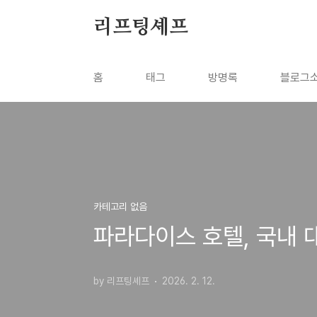
본문 바로가기
리프팅셰프
홈
태그
방명록
블로그
카테고리 없음
파라다이스 호텔, 국내 
by 리프팅셰프
2026. 2. 12.