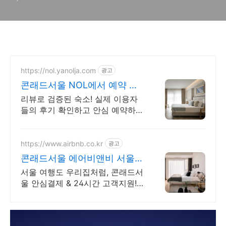
https://nol.yanolja.com
광고
콘래드서울 NOL에서 예약 최
대 70% 더블업 할인!
리뷰로 검증된 숙소! 실제 이용자
들의 후기 확인하고 안심 예약하세
요! 콘래드서울
https://www.airbnb.co.kr
광고
콘래드서울 에어비앤비 서울
감성 스테이
서울 여행도 우리집처럼, 콘래드서
울 안심결제 & 24시간 고객지원!
주방, 수영장, 자쿠지, 아기 침대.
필요한 모든 게 갖춰진 숙소를 예
약하세요.