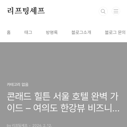
본문 바로가기
리프팅셰프
홈
태그
방명록
블로그소개
블로그 문의
카테고리 없음
콘래드 힐튼 서울 호텔 완벽 가
이드 – 여의도 한강뷰 비즈니
스 럭셔리
by 리프팅셰프
2026. 2. 12.