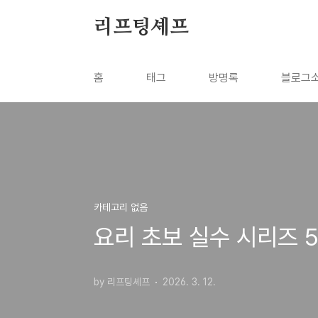
본문 바로가기
리프팅셰프
홈
태그
방명록
블로그
카테고리 없음
요리 초보 실수 시리즈 5
by 리프팅셰프
2026. 3. 12.